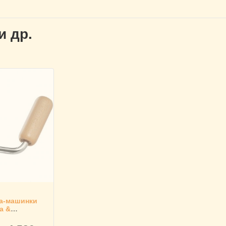
и др.
та-машинки
a &
1254