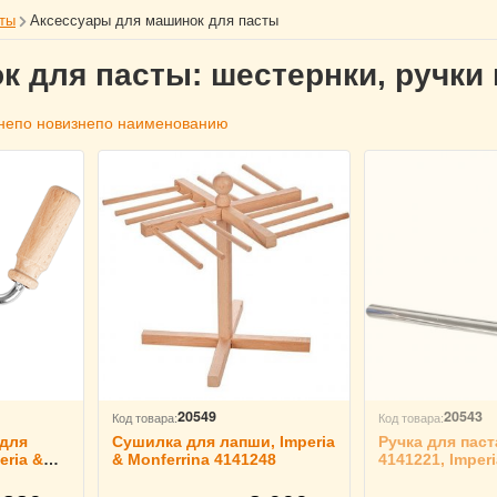
сты
Аксессуары для машинок для пасты
 для пасты: шестернки, ручки 
не
по новизне
по наименованию
20549
20543
Код товара:
Код товара:
 для
Сушилка для лапши, Imperia
Ручка для пас
eria &
& Monferrina 4141248
4141221, Imperi
Monferrina 414