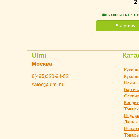
2
в наличии на 10 а
В корзину
Ulmi
Ката
Москва
Кухонн
8(495)320-94-52
Кухонн
Ножи
sales@ulmi.ru
Бар и 
Сервир
Кондит
Товары
Подарк
Дача и
Новое 
Товары