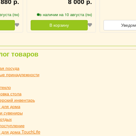
 880 р.
8 000 р.
вгуста (пн)
в наличии на 10 августа (пн)
В корзину
Уведом
лог товаров
ая посуда
ые принадлежности
стекло
овка стола
ерский инвентарь
 для дома
и сувениры
 отдых
поступление
 для дома TouchLife