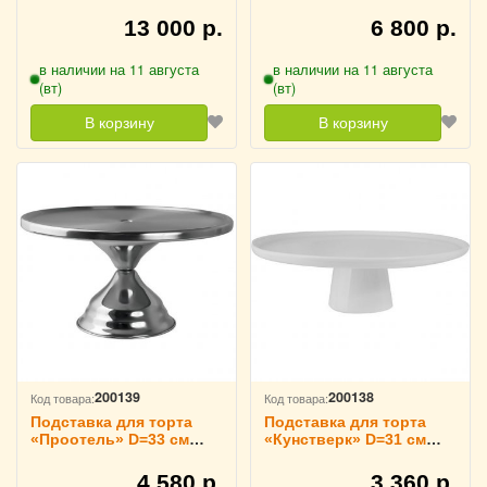
Марко» D=27.5 см Vidivi,
Марко» D=11 см Vidivi,
65296
65293
13 000 р.
6 800 р.
в наличии на 11 августа
в наличии на 11 августа
(вт)
(вт)
В корзину
В корзину
200139
200138
Код товара:
Код товара:
Подставка для торта
Подставка для торта
«Проотель» D=33 см
«Кунстверк» D=31 см
H=18.5 см ProHotel,
H=10 см KunstWerk,
3080546
3080540
4 580 р.
3 360 р.