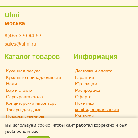
Ulmi
Москва
8(495)320-94-52
sales@ulmi.ru
Каталог товаров
Информация
Кухонная посуда
Доставка и оплата
Кухонные принадлежности
Гарантии
Ножи
Юр. лицам
Бар и стекло
Распродажа
Сервировка стола
Оферта
Кондитерский инвентарь
Политика
конфиденциальности
Товары для дома
Контакты
Подарки сувениры
О компании
Дача и отдых
Мы используем cookie, чтобы сайт работал корректно и был
Статьи
Новое поступление
удобнее для вас.
Товары для дома TouchLife