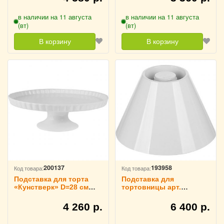
в наличии на 11 августа
в наличии на 11 августа
(вт)
(вт)
В корзину
В корзину
200137
193958
Код товара:
Код товара:
Подставка для торта
Подставка для
«Кунстверк» D=28 см
тортовницы арт.
H=9 см KunstWerk,
3080597 H=12.7 см
3080538
Steelite, 3021567
4 260 р.
6 400 р.