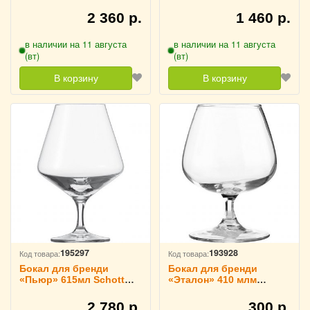
мл Schott Zwiesel,
Zwiesel, 1041116
1040502
2 360 р.
1 460 р.
в наличии на 11 августа
в наличии на 11 августа
(вт)
(вт)
В корзину
В корзину
195297
193928
Код товара:
Код товара:
Бокал для бренди
Бокал для бренди
«Пьюр» 615мл Schott
«Эталон» 410 млм
Zwiesel, 1041117
Arcoroc, 1040907
2 780 р.
300 р.