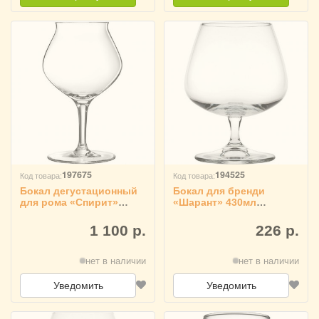
197675
194525
Код товара:
Код товара:
Бокал дегустационный
Бокал для бренди
для рома «Спирит»
«Шарант» 430мл
Chef&Sommelier 170 мл,
Pasabahce, 1041011
1040313
1 100 р.
226 р.
нет в наличии
нет в наличии
Уведомить
Уведомить