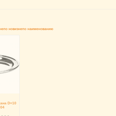
не
по новизне
по наименованию
кана D=10
004