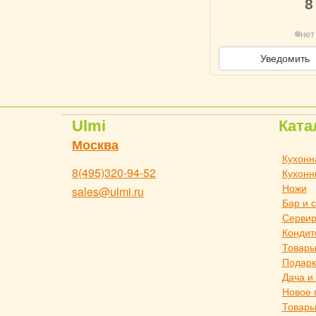
8
нет
Уведомить
Ulmi
Ката
Москва
Кухонн
8(495)320-94-52
Кухонн
Ножи
sales@ulmi.ru
Бар и 
Сервир
Кондит
Товары
Подарк
Дача и
Новое 
Товары