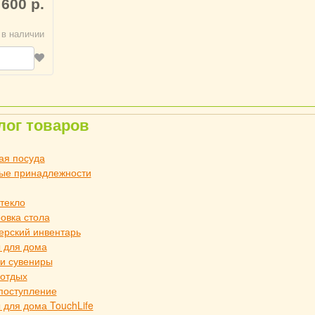
 600 р.
 в наличии
лог товаров
ая посуда
ые принадлежности
стекло
овка стола
ерский инвентарь
 для дома
и сувениры
 отдых
поступление
 для дома TouchLife