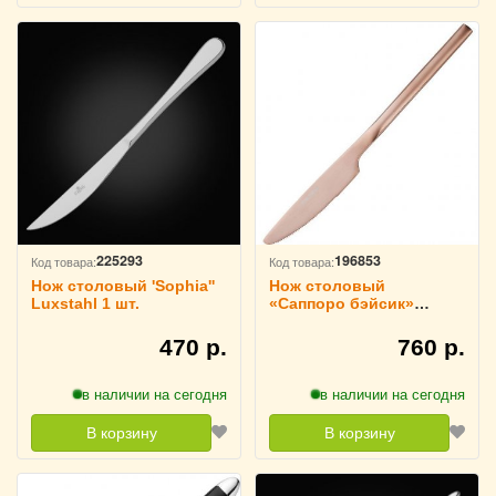
225293
196853
Код товара:
Код товара:
Нож столовый 'Sophia''
Нож столовый
Luxstahl 1 шт.
«Саппоро бэйсик»
розовый KunstWerk
L=22 см, 3113209
470 р.
760 р.
в наличии на сегодня
в наличии на сегодня
В корзину
В корзину