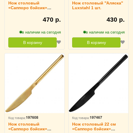
Нож столовый
Нож столовый ''Аляска''
«Саппоро бэйсик»
Luxstahl 1 шт.
нержавеющая сталь
L=21.9/10.4 см
470 р.
430 р.
KunstWerk, 3112135
в наличии на сегодня
в наличии на сегодня
В корзину
В корзину
197608
197467
Код товара:
Код товара:
Нож столовый
Нож столовый 22 см
«Саппоро бэйсик»
«Саппоро бэйсик»