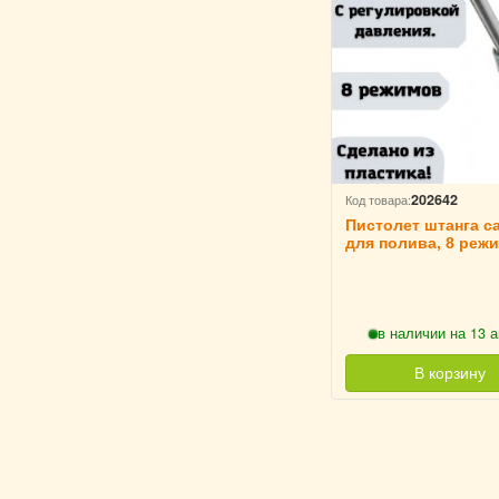
202642
Код товара:
Пистолет штанга 
для полива, 8 реж
регулировка давле
ULMI
в наличии на 13 а
В корзину