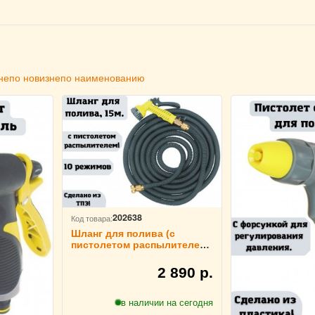
не
по новизне
по наименованию
202638
Код товара:
Шланг для полива (с
пистолетом распылителем,
10 режимов) ULMI, 15м, ТПЭ
2 890 р.
в наличии на сегодня