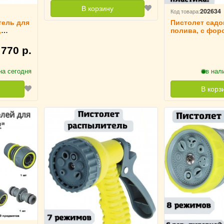
В корзину
202634
Код товара:
тель для
Пистолет садо
,
полива, с фор
а, ULMI
регулирования
ULMI
770 р.
на сегодня
в нал
В корз