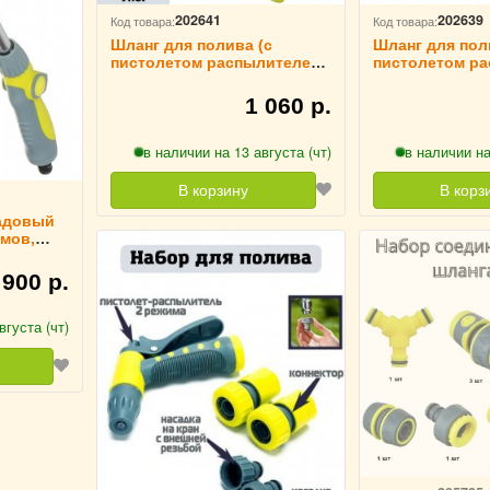
202641
202639
Код товара:
Код товара:
Шланг для полива (с
Шланг для пол
пистолетом распылителем,
пистолетом ра
5 режимов + коннектор 1\2)
8 режимов) ULM
ULMI, 15м, ТПЭ
1 060 р.
в наличии на 13 августа (чт)
в наличии на
В корзину
В корз
садовый
имов,
ния,
900 р.
вгуста (чт)