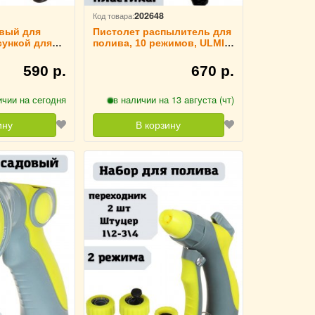
202648
Код товара:
вый для
Пистолет распылитель для
сункой для
полива, 10 режимов, ULMI,
 давления,
эргономичная ручка
590 р.
670 р.
ичии на сегодня
в наличии на 13 августа (чт)
ину
В корзину