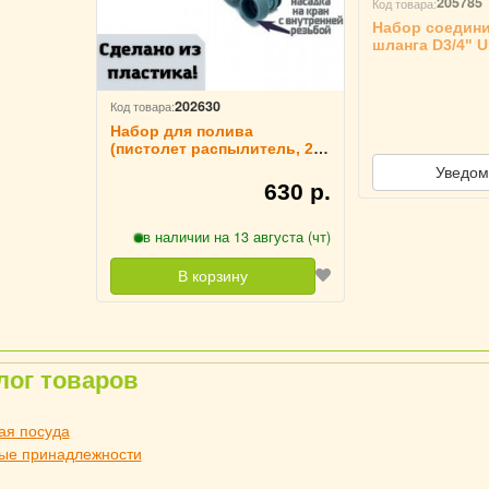
205785
Код товара:
Набор соедини
шланга D3/4" U
202630
Код товара:
Набор для полива
(пистолет распылитель, 2
режима + 2 коннектора 3\4 +
Уведом
штуцер) ULMI
630 р.
в наличии на 13 августа (чт)
В корзину
лог товаров
ая посуда
ые принадлежности