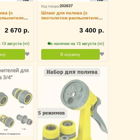
202637
Код товара:
ива (с
Шланг для полива (с
спылителем,
пистолетом распылителем,
I, 7,5м, ТПЭ
10 режимов) ULMI,
растягивающийся, 22м, ТПЭ
2 670 р.
3 400 р.
 13 августа (чт)
в наличии на 13 августа (чт)
ину
В корзину