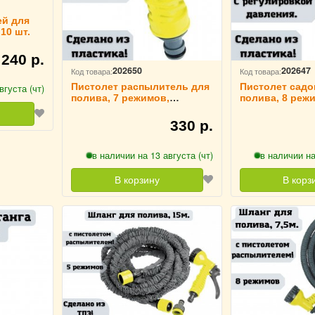
ей для
10 шт.
 240 р.
202650
202647
Код товара:
Код товара:
Пистолет распылитель для
Пистолет садо
вгуста (чт)
полива, 7 режимов,
полива, 8 режи
эргономичная ручка, ULMI
регулировка д
330 р.
в наличии на 13 августа (чт)
в наличии на
В корзину
В корз