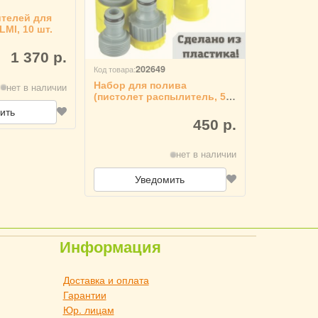
телей для
LMI, 10 шт.
1 370 р.
202649
Код товара:
Набор для полива
нет в наличии
(пистолет распылитель, 5
режимов + 2 коннектора
ить
D1\2, переходник 1\2-3\4)
450 р.
ULMI
нет в наличии
Уведомить
Информация
Доставка и оплата
Гарантии
Юр. лицам