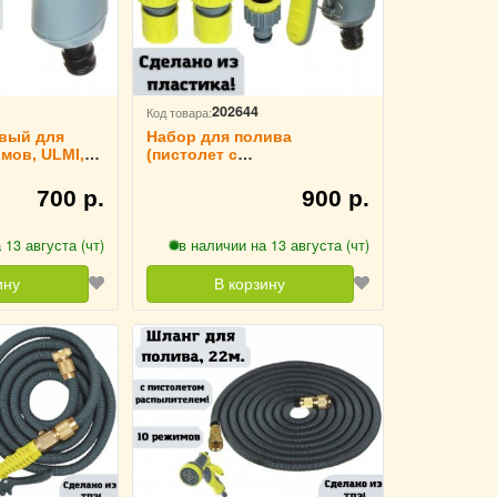
202644
Код товара:
вый для
Набор для полива
мов, ULMI,
(пистолет с
авления.
регулированием узора, 2
режима, переходник 2 шт, +
700 р.
900 р.
штуцер 1\2-3\4) ULMI
 13 августа (чт)
в наличии на 13 августа (чт)
ину
В корзину