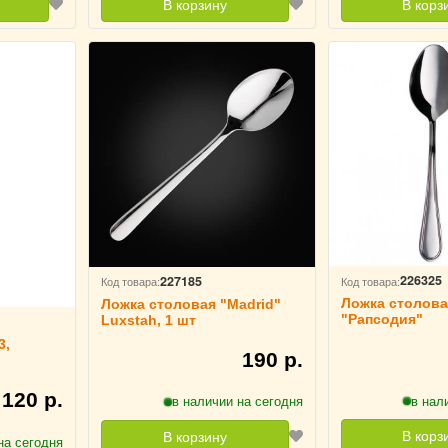
В корзину
В корз
226325
227185
Код товара:
Код товара:
Ложка столова
Ложка столовая "Madrid"
"Рапсодия"
Luxstah, 1 шт
3,
190 р.
120 р.
в нал
в наличии на сегодня
В корз
В корзину
на сегодня