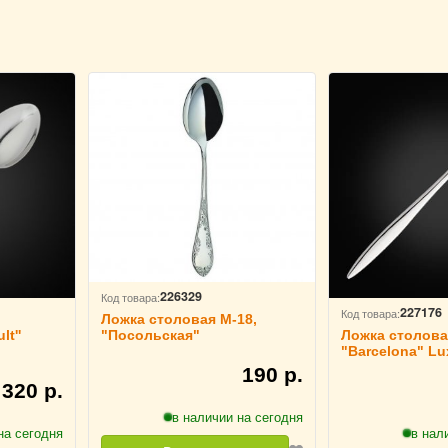
226329
Код товара:
227176
Код товара:
Ложка столовая М-18,
lt''
Ложка столова
"Посольская"
"Barcelona" Lux
190 р.
320 р.
в наличии на сегодня
на сегодня
в нал