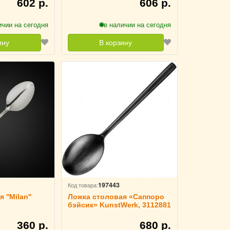
602 р.
606 р.
ичии на сегодня
в наличии на сегодня
ину
В корзину
197443
Код товара:
''Milan''
Ложка столовая «Саппоро
бэйсик» KunstWerk, 3112881
360 р.
680 р.