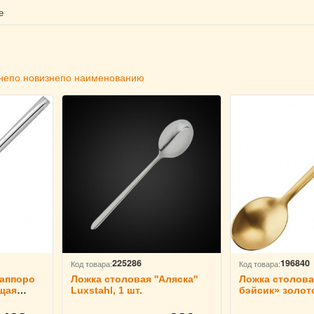
е
не
по новизне
по наименованию
225286
196840
Код товара:
Код товара:
Саппоро
Ложка столовая ''Аляска''
Ложка столова
щая
Luxstahl, 1 шт.
бэйсик» золот
L=19,7 см, 311
6