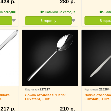
428 р.
280 р.
на сегодня
в наличии на сегодня
в нал
В корзину
В корз
227217
225284
Код товара:
Код товара:
ляска
Ложка столовая "Paris"
Ложка столовая 
м
Luxstahl, 1 шт
Luxstahl, 1 шт.
3
217 р.
210 р.