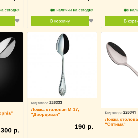
на сегодня
в наличии на сегодня
в нал
В корзину
В корз
226333
Код товара:
Ложка столовая М-17,
226341
Код товара:
phia''
"Дворцовая"
Ложка столова
"Оптима"
190 р.
300 р.