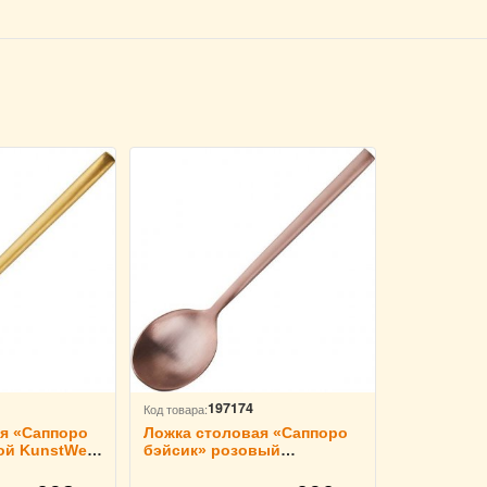
197174
Код товара:
я «Саппоро
Ложка столовая «Саппоро
ой KunstWerk
бэйсик» розовый
2877
KunstWerk L=19,7 см,
3113052