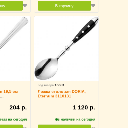
ину
В корзину
15601
Код товара:
я 19,5 см
Ложка столовая DORIA,
Eternum 3110131
сталь
11071
204 р.
1 120 р.
ичии на сегодня
в наличии на сегодня