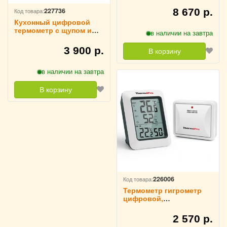
227736
8 670 р.
Код товара:
Кухонный цифровой
термометр с щупом и
в наличии на завтра
подсветкой, ThermoPro
TP509
3 900 р.
В корзину
в наличии на завтра
В корзину
226006
Код товара:
Термометр гигрометр
цифровой,
метеостанция
ThermoPro, TP60C
2 570 р.