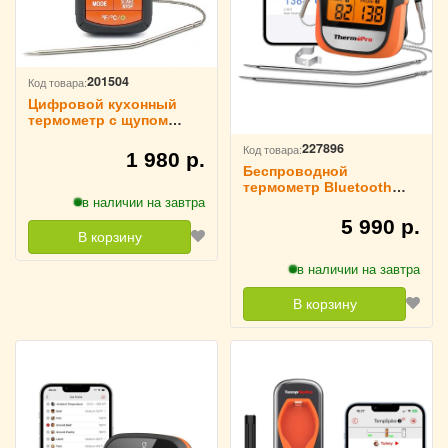
201504
Код товара:
Цифровой кухонный
термометр с щупом
ThermoPro TP06B
227896
Код товара:
1 980 р.
Беспроводной
термометр Bluetooth
в наличии на завтра
для мяса ThermoPro,
TP902
5 990 р.
В корзину
в наличии на завтра
В корзину