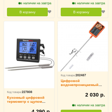
в наличии на завтра
в наличии на завтра
В корзину
В корзину
202487
Код товара:
Цифровой
водонепроницаемый
термометр для
227808
Код товара:
продуктов с щупом
2 030 р.
Thermopro TP510
Кухонный цифровой
термометр с щупом
в наличии на завтра
ThermoPro, TP17B
4 290 р.