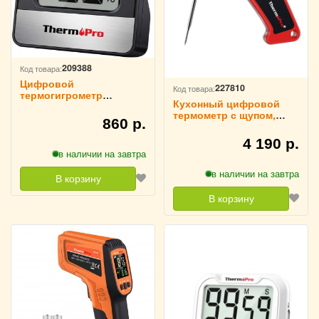
209388
Код товара:
Цифровой
227810
Код товара:
термогигрометр
Кухонный цифровой
ThermoPro TP49, черный
термометр с щупом,
860 р.
складной ThermoPro,
TP19
4 190 р.
в наличии на завтра
в наличии на завтра
В корзину
В корзину