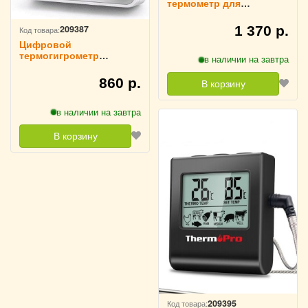
термометр для
продуктов с щупом
Thermopro TP-02-S
1 370 р.
209387
Код товара:
Цифровой
термогигрометр
в наличии на завтра
ThermoPro TP49W
860 р.
В корзину
в наличии на завтра
В корзину
209395
Код товара: