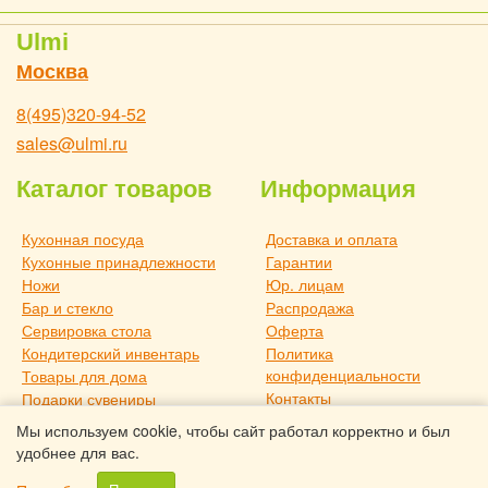
Ulmi
Москва
8(495)320-94-52
sales@ulmi.ru
Каталог товаров
Информация
Кухонная посуда
Доставка и оплата
Кухонные принадлежности
Гарантии
Ножи
Юр. лицам
Бар и стекло
Распродажа
Сервировка стола
Оферта
Кондитерский инвентарь
Политика
конфиденциальности
Товары для дома
Контакты
Подарки сувениры
О компании
Дача и отдых
Мы используем cookie, чтобы сайт работал корректно и был
Статьи
Новое поступление
удобнее для вас.
Товары для дома TouchLife