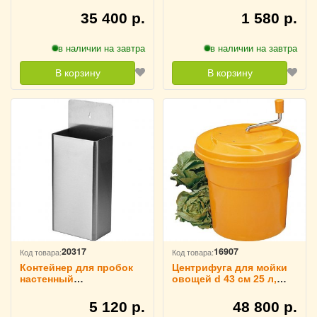
Probar, 4145504
4141047
35 400 р.
1 580 р.
в наличии на завтра
в наличии на завтра
В корзину
В корзину
20317
16907
Код товара:
Код товара:
Контейнер для пробок
Центрифуга для мойки
настенный
овощей d 43 см 25 л,
металличекий, Co-Rect
Paderno 4142303
2070315
5 120 р.
48 800 р.