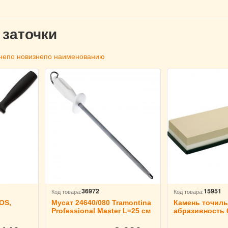
 заточки
не
по новизне
по наименованию
36972
15951
Код товара:
Код товара:
OS,
Мусат 24640/080 Tramontina
Камень точиль
Professional Master L=25 см
абразивность 6
Paderno 41301