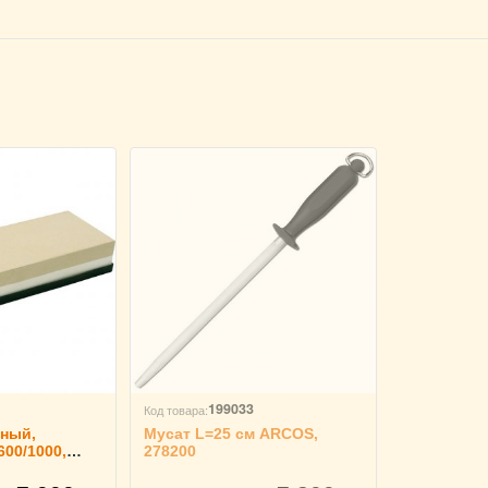
199033
Код товара:
ный,
Мусат L=25 см ARCOS,
00/1000,
278200
12