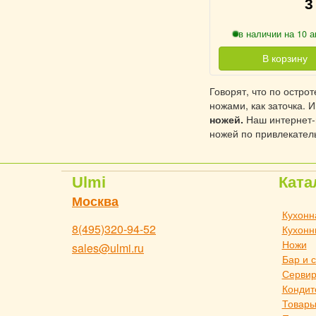
3
в наличии на 10 а
В корзину
Говорят, что по остро
ножами, как заточка. 
ножей.
Наш интернет-
ножей по привлекател
Ulmi
Ката
Москва
Кухонн
8(495)320-94-52
Кухонн
Ножи
sales@ulmi.ru
Бар и 
Сервир
Кондит
Товары