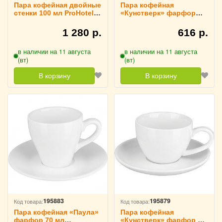
Пара кофейная двойные
Пара кофейная
стенки 100 мл ProHotel,
«Кунстверк» фарфор
3130686
150 мл KunstWerk,
3130278
1 280 р.
616 р.
в наличии на 11 августа
в наличии на 11 августа
(вт)
(вт)
В корзину
В корзину
195883
195879
Код товара:
Код товара:
Пара кофейная «Паула»
Пара кофейная
фарфор 70 мл
«Кунстверк» фарфор 90