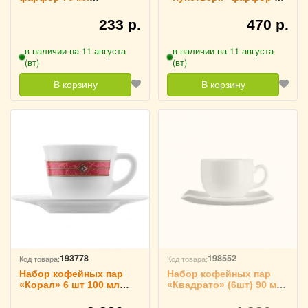
KunstWerk, 3130448
мл KunstWerk, 3130625
233 р.
470 р.
в наличии на 11 августа
в наличии на 11 августа
(вт)
(вт)
В корзину
В корзину
193778
198552
Код товара:
Код товара:
Набор кофейных пар
Набор кофейных пар
«Корал» 6 шт 100 мл
«Квадрато» (6шт) 90 мл
Bormioli Rocco, 3130223
Arcor, c C3108