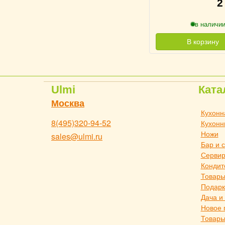
2
в наличии
В корзину
Ulmi
Ката
Москва
Кухонн
8(495)320-94-52
Кухонн
Ножи
sales@ulmi.ru
Бар и 
Сервир
Кондит
Товары
Подарк
Дача и
Новое 
Товары