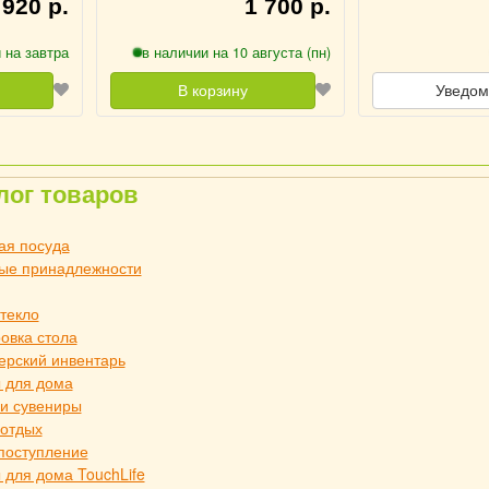
 920 р.
1 700 р.
 на завтра
в наличии на 10 августа (пн)
В корзину
Уведом
лог товаров
ая посуда
ые принадлежности
стекло
овка стола
ерский инвентарь
 для дома
и сувениры
 отдых
поступление
 для дома TouchLife