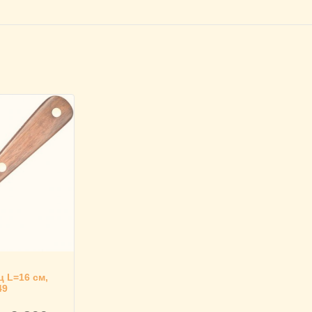
 L=16 см,
49