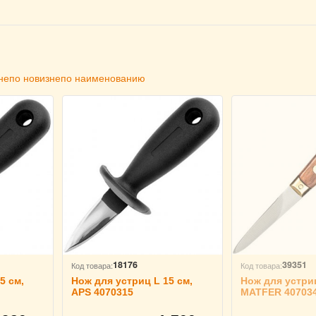
не
по новизне
по наименованию
18176
39351
Код товара:
Код товара:
5 см,
Нож для устриц L 15 см,
Нож для устриц
APS 4070315
MATFER 40703