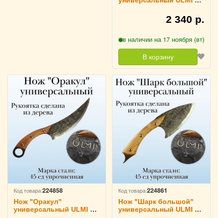
см
2 340 р.
в наличии на 17 ноября (вт)
В корзину
224858
224861
Код товара:
Код товара:
Нож "Оракул"
Нож "Шарк большой"
универсальный ULMI 34
универсальный ULMI 28
см
см