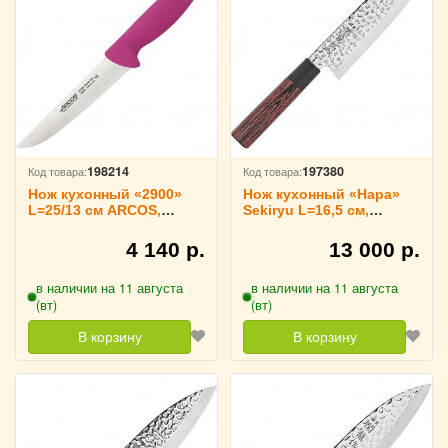
198214
197380
Код товара:
Код товара:
Нож кухонный «2900»
Нож кухонный «Нара»
L=25/13 см ARCOS,
Sekiryu L=16,5 см,
290431
4072802
4 140 р.
13 000 р.
в наличии на 11 августа
в наличии на 11 августа
(вт)
(вт)
В корзину
В корзину