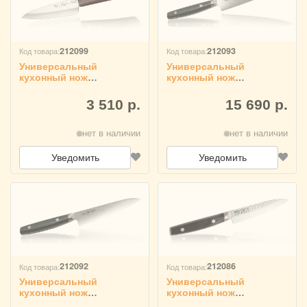
212099
212093
Код товара:
Код товара:
Универсальный
Универсальный
кухонный нож
кухонный нож
Kanetsugu рукоять
Kanetsugu рукоять
дерево 2001
микарта 9002
3 510 р.
15 690 р.
нет в наличии
нет в наличии
Уведомить
Уведомить
212092
212086
Код товара:
Код товара:
Универсальный
Универсальный
кухонный нож
кухонный нож
Kanetsugu рукоять
Kanetsugu рукоять эко-