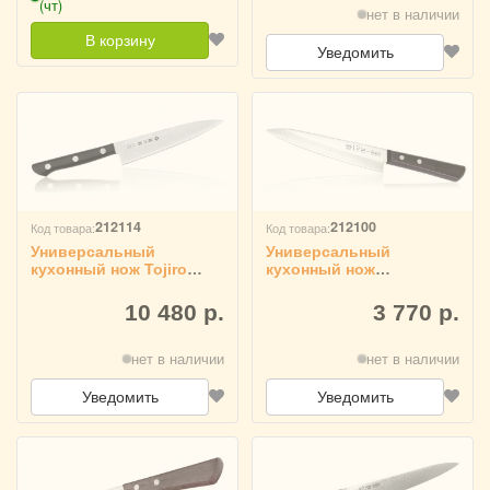
(чт)
нет в наличии
В корзину
Уведомить
212114
212100
Код товара:
Код товара:
Универсальный
Универсальный
кухонный нож Tojiro
кухонный нож
рукоять
Kanetsugu рукоять
стабилизированная
дерево 2002
10 480 р.
3 770 р.
древесина F-333
нет в наличии
нет в наличии
Уведомить
Уведомить