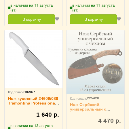
в наличии на 11 августа
в наличии на 11 августа
(вт)
(вт)
В корзину
В корзину
36967
Код товара:
225420
Код товара:
Нож кухонный 24609/088
Tramontina Professional
Нож Сербский,
Master L=20 см
универсальный с
1 640 р.
кожаным чехлом ULMI,
набор
4 470 р.
в наличии на 13 августа