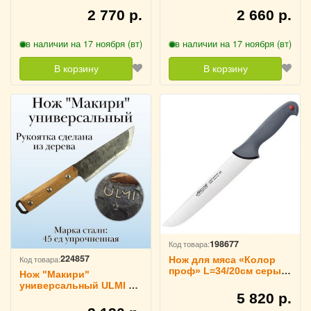
2 770 р.
2 660 р.
в наличии на 17 ноября (вт)
в наличии на 17 ноября (вт)
В корзину
В корзину
198677
Код товара:
224857
Код товара:
Нож для мяса «Колор
проф» L=34/20см серый
Нож "Макири"
ARCOS, 240300
универсальный ULMI 27
5 820 р.
см