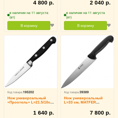
нержавеющая сталь,
4 800 р.
2 040 р.
пластик L=34/21 см
ProHotel, 4071955
в наличии на 11 августа
в наличии на 11 августа
(вт)
(вт)
В корзину
В корзину
195202
39389
Код товара:
Код товара:
Нож универсальный
Нож универсальный
«Проотель» L=21.5/10см
L=33 см, MATFER
ProHotel, 4071954
4071803
1 640 р.
7 800 р.