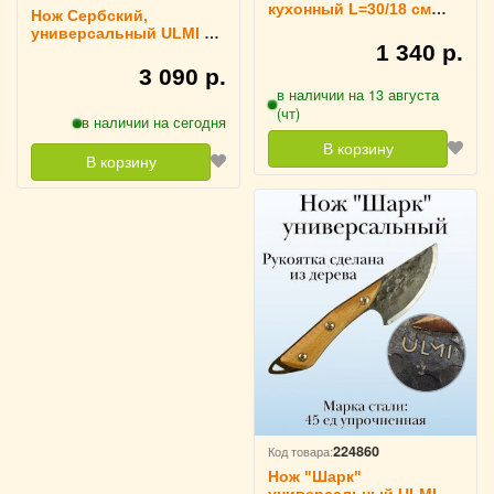
кухонный L=30/18 см
Нож Сербский,
Tramontina Professional
универсальный ULMI 33
Master 24605/087
1 340 р.
см
3 090 р.
в наличии на 13 августа
(чт)
в наличии на сегодня
В корзину
В корзину
224860
Код товара:
Нож "Шарк"
универсальный ULMI 23