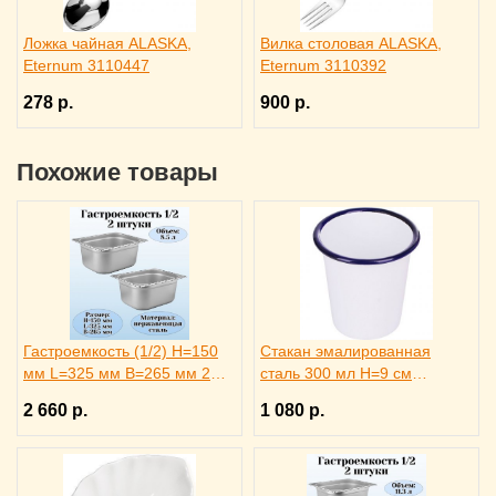
Ложка чайная ALASKA,
Вилка столовая ALASKA,
Eternum 3110447
Eternum 3110392
278 р.
900 р.
Похожие товары
Гастроемкость (1/2) H=150
Стакан эмалированная
мм L=325 мм B=265 мм 2
сталь 300 мл H=9 см
штуки. ProHotel
ProHotel, 3141602
2 660 р.
1 080 р.