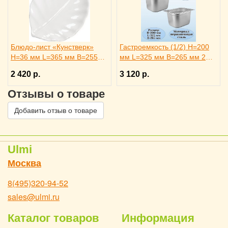
Блюдо-лист «Кунстверк»
Гастроемкость (1/2) H=200
H=36 мм L=365 мм B=255
мм L=325 мм B=265 мм 2
мм KunstWerk, 3020735
штуки. ProHotel
2 420 р.
3 120 р.
Отзывы о товаре
Добавить отзыв о товаре
Ulmi
Москва
8(495)320-94-52
sales@ulmi.ru
Каталог товаров
Информация