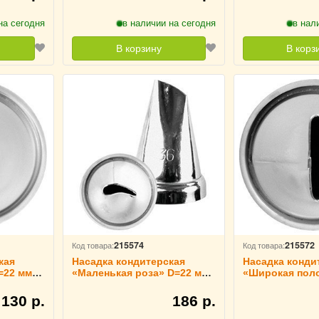
на сегодня
в наличии на сегодня
в нал
В корзину
В корз
215574
215572
Код товара:
Код товара:
кая
Насадка кондитерская
Насадка конди
=22 мм
«Маленькая роза» D=22 мм
«Широкая поло
 213781
H=34 мм TouchLife, 213780
мм H=29 мм Tou
213778
130 р.
186 р.