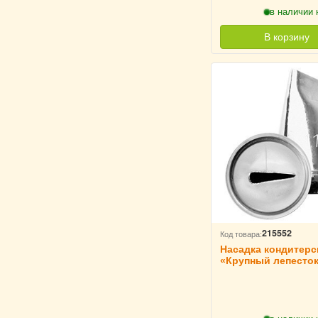
в наличии 
В корзину
215552
Код товара:
Насадка кондитерс
«Крупный лепесток
мм H=30 мм TouchLi
213758