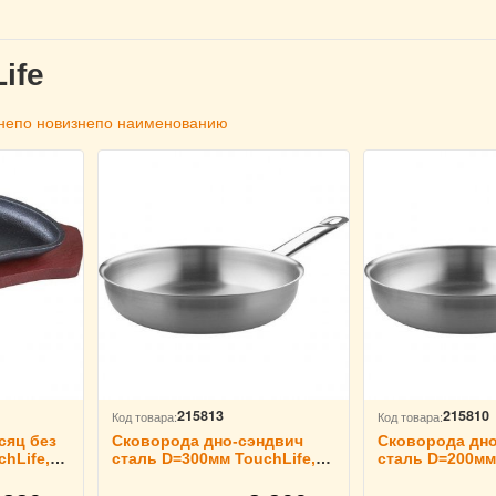
ife
не
по новизне
по наименованию
215813
215810
Код товара:
Код товара:
сяц без
Сковорода дно-сэндвич
Сковорода дно
chLife,
сталь D=300мм TouchLife,
сталь D=200мм 
214018
214015