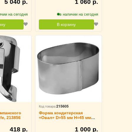
5 040 р.
1 060 р.
ичии на сегодня
в наличии на сегодня
ину
В корзину
215605
Код товара:
мпанского
Форма кондитерская
fe, 213856
«Овал» D=55 мм H=45 мм
L=90 мм TouchLife, 213811
418 р.
1 000 р.