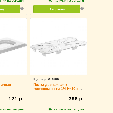
ичии на сегодня
в наличии на сегодня
ину
В корзину
215286
Код товара:
тичная
Полка дренажная к
гастроемкости 1/4 H=10 см
1/9 L=17.6 см
L=21 см B=15 см TouchLife,
hLife, 213504
213492
121 р.
396 р.
ичии на сегодня
в наличии на сегодня