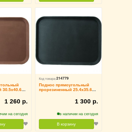
214779
Код товара:
угольный
Поднос прямоугольный
 30.5x40.6
прорезиненный 25.4x35.6
 TouchLife,
черный TouchLife, 212985
1 260 р.
1 300 р.
ичии на сегодня
в наличии на сегодня
ину
В корзину