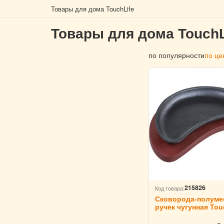
Товары для дома TouchLife
Товары для дома TouchL
по популярности
по це
215826
Код товара:
Сковорода-полуме
ручек чугунная Tou
214031