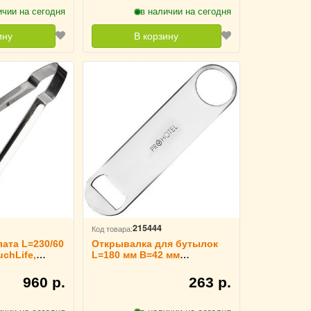
ичии на сегодня
в наличии на сегодня
ину
В корзину
215444
Код товара:
ата L=230/60
Открывалка для бутылок
chLife,
L=180 мм B=42 мм
TouchLife, 213650
960 р.
263 р.