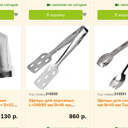
на сегодня
в наличии на сегодня
в нал
В корзину
В корз
215535
215531
Код товара:
Код товара:
кая
Щипцы для пирожных
Щипцы для сал
» D=22
L=240/85 мм B=40 мм
мм B=45 мм Tou
fe,
TouchLife, 213741
213737
130 р.
860 р.