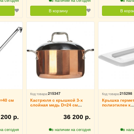
на сегодня
в наличии на сегодня
в нал
В корзину
В корз
215347
215298
Код товара:
Код товара:
=40 см
Кастрюля с крышкой 3-х
Крышка герме
слойная медь D=24 см
полиэтилен к
H=13.5 см TouchLife, 213553
гастроемкости 
B=11.1 см Touc
 200 р.
36 200 р.
на сегодня
в наличии на сегодня
в нал