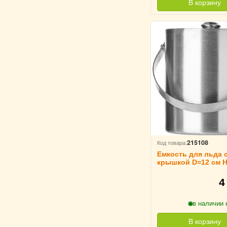
В корзину
215108
Код товара:
Емкость для льда 
крышкой D=12 см H
B=14 см TouchLife,
4
в наличии 
В корзину