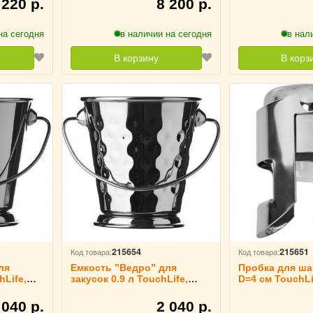
 220 р.
8 200 р.
на сегодня
в наличии на сегодня
в нал
В корзину
В корз
215654
215651
Код товара:
Код товара:
ля
Емкость ”Ведро” для
Пробка для ша
hLife,
закусок 0.9 л TouchLife,
D=4 см TouchLi
213859
 040 р.
2 040 р.