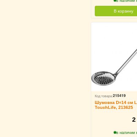
в наличии 
В корзину
215419
Код товара:
Шумовка D=14 см L
TouchLife, 213625
2
в наличии 