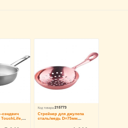
215773
Код товара:
-сэндвич
Стрейнер для джулепа
TouchLife,
сталь/медь D=75мм
TouchLife, 213978