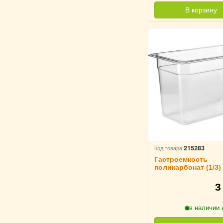
В корзину
215283
Код товара:
Гастроемкость
поликарбонат (1/3)
L=32.5 см B=17.6 с
TouchLife, 213489
3
в наличии 