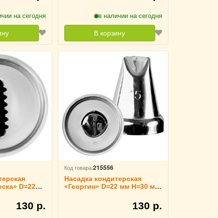
ичии на сегодня
в наличии на сегодня
ину
В корзину
215556
Код товара:
терская
Насадка кондитерская
ска» D=22
«Георгин» D=22 мм H=30 мм
chLife,
TouchLife, 213762
130 р.
130 р.