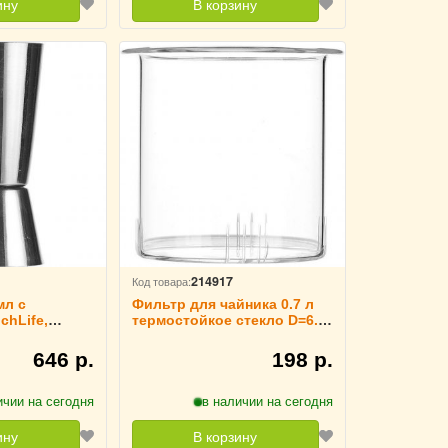
ину
В корзину
214917
Код товара:
мл с
Фильтр для чайника 0.7 л
chLife,
термостойкое стекло D=6.9
см TouchLife, 213123
646 р.
198 р.
ичии на сегодня
в наличии на сегодня
ину
В корзину