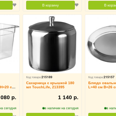
В корзину
В корз
215189
215157
Код товара:
Код товара:
Сахарница с крышкой 180
Блюдо овальн
 H=20 см
мл TouchLife, 213395
L=40 см B=26 с
м
213363
 080 р.
1 140 р.
на сегодня
в наличии на сегодня
в нал