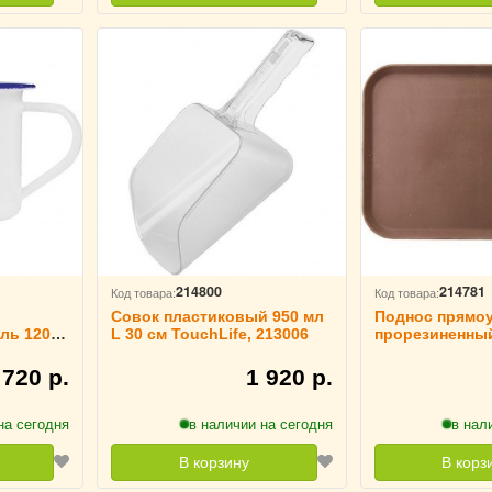
214800
214781
Код товара:
Код товара:
Совок пластиковый 950 мл
Поднос прямо
ль 120
L 30 см TouchLife, 213006
прорезиненный
e, 213038
см коричневый
212987
720 р.
1 920 р.
на сегодня
в наличии на сегодня
в нал
В корзину
В корз