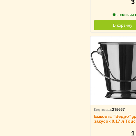
3
в наличии 
В корзину
215657
Код товара:
Емкость ”Ведро” д
закусок 0.17 л Touc
213862
1