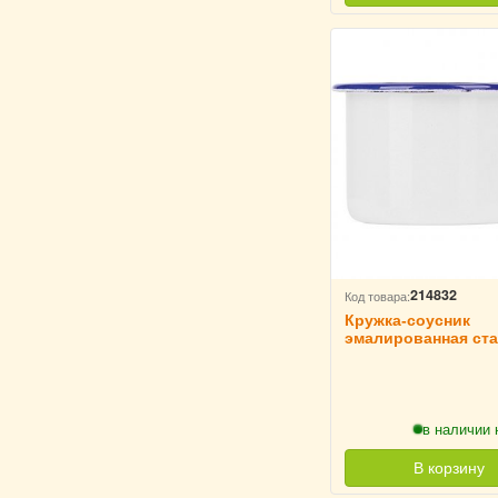
214832
Код товара:
Кружка-соусник
эмалированная ста
мл D=6 см TouchLif
в наличии 
В корзину