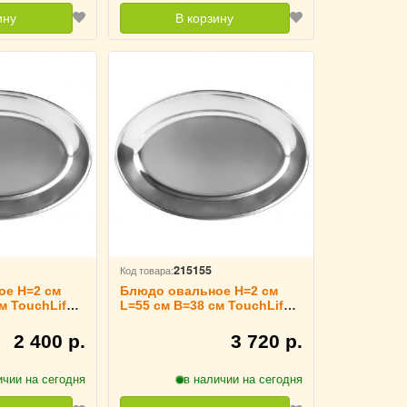
ину
В корзину
215155
Код товара:
ое H=2 см
Блюдо овальное H=2 см
м TouchLife,
L=55 см B=38 см TouchLife,
213361
2 400 р.
3 720 р.
ичии на сегодня
в наличии на сегодня