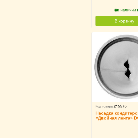
в наличии 
В корзину
215575
Код товара:
Насадка кондитерс
«Двойная лента» D
H=35 мм TouchLife,