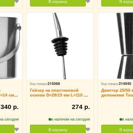
В корзину
В корз
215068
214940
Код товара:
Код товара:
с
Гейзер на пластиковой
Джиггер 25/50 
=14 см
основе D=28/15 мм L=110 мм
делениями Tou
 213314
TouchLife, 213274
213146
 340 р.
274 р.
на сегодня
в наличии на сегодня
в нал
В корзину
В корз