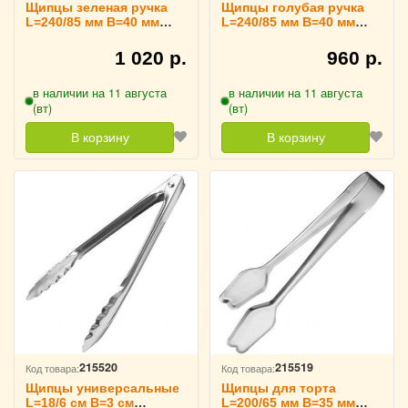
Щипцы зеленая ручка
Щипцы голубая ручка
L=240/85 мм B=40 мм
L=240/85 мм B=40 мм
TouchLife, 213728
TouchLife, 213727
1 020 р.
960 р.
в наличии на 11 августа
в наличии на 11 августа
(вт)
(вт)
В корзину
В корзину
215520
215519
Код товара:
Код товара:
Щипцы универсальные
Щипцы для торта
L=18/6 см B=3 см
L=200/65 мм B=35 мм