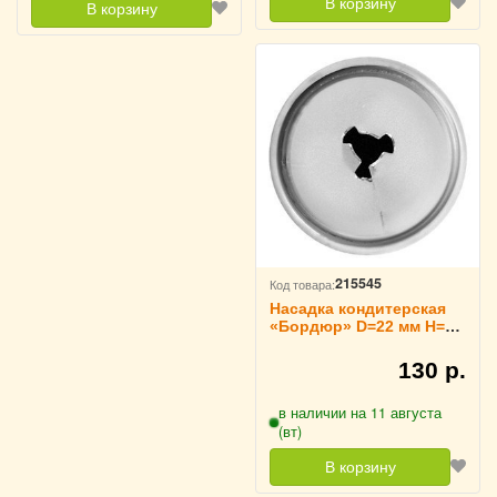
В корзину
В корзину
215545
Код товара:
Насадка кондитерская
«Бордюр» D=22 мм H=36
мм TouchLife, 213751
130 р.
в наличии на 11 августа
(вт)
В корзину