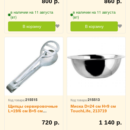
800 р.
860 р.
в наличии на 11 августа
в наличии на 11 августа
(вт)
(вт)
В корзину
В корзину
215515
215513
Код товара:
Код товара:
Щипцы сервировочные
Миска D=24 см H=9 см
L=19/6 см B=5 см
TouchLife, 213719
TouchLife, 213721
720 р.
1 140 р.