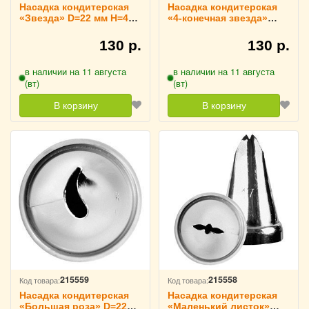
Насадка кондитерская
Насадка кондитерская
«Звезда» D=22 мм H=40
«4-конечная звезда»
мм TouchLife, 213767
D=82 мм H=40 мм
TouchLife, 213766
130 р.
130 р.
в наличии на 11 августа
в наличии на 11 августа
(вт)
(вт)
В корзину
В корзину
215559
215558
Код товара:
Код товара:
Насадка кондитерская
Насадка кондитерская
«Большая роза» D=22
«Маленький листок»