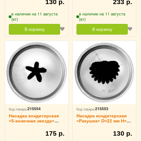
130 р.
233 р.
в наличии на 11 августа
в наличии на 11 августа
(вт)
(вт)
В корзину
В корзину
215554
215553
Код товара:
Код товара:
Насадка кондитерская
Насадка кондитерская
«5-конечная звезда»
«Ракушка» D=22 мм H=30
D=22 мм H=35 мм
мм TouchLife, 213759
TouchLife, 213760
175 р.
130 р.