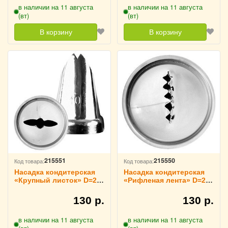
в наличии на 11 августа
в наличии на 11 августа
(вт)
(вт)
В корзину
В корзину
215551
215550
Код товара:
Код товара:
Насадка кондитерская
Насадка кондитерская
«Крупный листок» D=22
«Рифленая лента» D=22
мм H=32 мм TouchLife,
мм H=28 мм TouchLife,
213757
213756
130 р.
130 р.
в наличии на 11 августа
в наличии на 11 августа