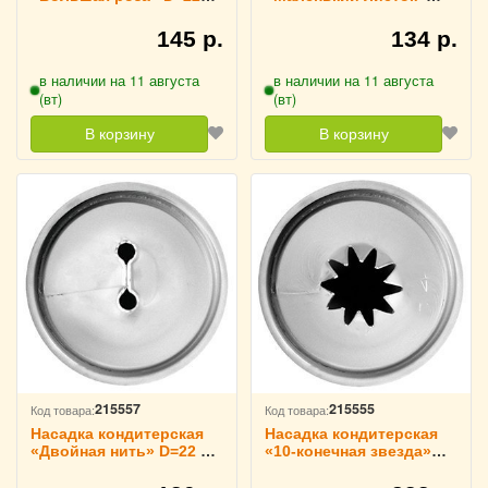
мм H=30 мм TouchLife,
D=22 мм H=37 мм
213765
TouchLife, 213764
145 р.
134 р.
в наличии на 11 августа
в наличии на 11 августа
(вт)
(вт)
В корзину
В корзину
215557
215555
Код товара:
Код товара:
Насадка кондитерская
Насадка кондитерская
«Двойная нить» D=22 мм
«10-конечная звезда»
H=38 мм TouchLife,
D=22 мм H=30 мм
213763
TouchLife, 213761