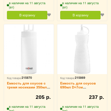
в наличии на 11 августа
в наличии на 11 августа
(вт)
(вт)
В корзину
В корзину
215870
215869
Код товара:
Код товара:
Емкость для соусов с
Емкость для соусов
тремя носиками 350мл
690мл D=7см
D=7см белый TouchLife,
прозрачный TouchLife,
214075
214074
205 р.
237 р.
в наличии на 11 августа
в наличии на 11 августа
(вт)
(вт)