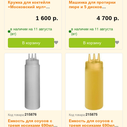
Кружка для коктейля
Машинка для протирки
«Московский мул»
пюре и 5 дисков
420мл D=76,H=82мм
(D=18.5/10.5 см)
TouchLife, 214083
TouchLife, 214082
1 600 р.
4 700 р.
в наличии на 11 августа
в наличии на 11 августа
(вт)
(вт)
В корзину
В корзину
215876
215875
Код товара:
Код товара:
Емкость для соусов с
Емкость для соусов с
тремя носиками 690мл
тремя носиками 690мл