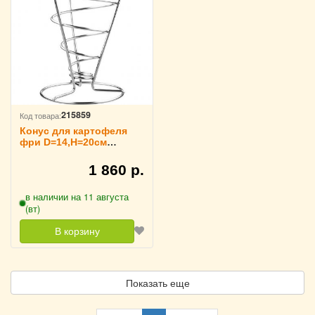
215859
Код товара:
Конус для картофеля
фри D=14,H=20см
TouchLife, 214064
1 860 р.
в наличии на 11 августа
(вт)
В корзину
Показать еще