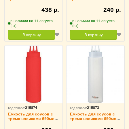
D=7см белый TouchLife,
D=7см желтый
214081
TouchLife, 214080
438 р.
240 р.
в наличии на 11 августа
в наличии на 11 августа
(вт)
(вт)
В корзину
В корзину
215874
215873
Код товара:
Код товара:
Емкость для соусов с
Емкость для соусов с
тремя носиками 690мл
тремя носиками 690мл
D=7см красный
D=7см TouchLife, 214078
TouchLife, 214079