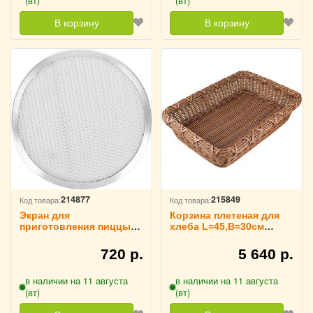
(вт)
(вт)
В корзину
В корзину
214877
215849
Код товара:
Код товара:
Экран для
Корзина плетеная для
приготовления пиццы
хлеба L=45,B=30см
D=23 см TouchLife,
коричневая TouchLife,
213083
214054
720 р.
5 640 р.
в наличии на 11 августа
в наличии на 11 августа
(вт)
(вт)