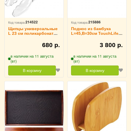
214522
215886
Код товара:
Код товара:
Щипцы универсальные
Поднос из бамбука
L 23 см поликарбонат
L=45,B=30см TouchLife,
TouchLife, 212728
214091
680 р.
3 800 р.
в наличии на 11 августа
в наличии на 11 августа
(вт)
(вт)
В корзину
В корзину