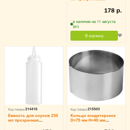
TouchLife, 212905
178 р.
в наличии на 11 августа
(вт)
В корзину
214416
215503
Код товара:
Код товара:
Емкость для соусов 230
Кольцо кондитерское
мл прозрачная
D=75 мм H=40 мм
TouchLife, 212622
TouchLife, 213709