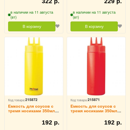
322 р.
229 р.
в наличии на 11 августа
в наличии на 11 августа
(вт)
(вт)
В корзину
В корзину
215872
215871
Код товара:
Код товара:
Емкость для соусов с
Емкость для соусов с
тремя носиками 350мл
тремя носиками 350мл
D=7см желтый
D=7см красный
TouchLife, 214077
TouchLife, 214076
192 р.
192 р.