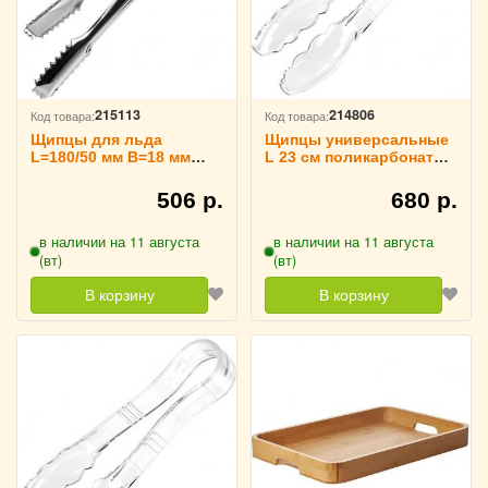
215113
214806
Код товара:
Код товара:
Щипцы для льда
Щипцы универсальные
L=180/50 мм B=18 мм
L 23 см поликарбонат
TouchLife, 213319
TouchLife, 213012
506 р.
680 р.
в наличии на 11 августа
в наличии на 11 августа
(вт)
(вт)
В корзину
В корзину