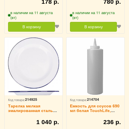
178 р.
780 р.
в наличии на 11 августа
в наличии на 11 августа
(вт)
(вт)
В корзину
В корзину
214925
214704
Код товара:
Код товара:
Тарелка мелкая
Емкость для соусов 690
эмалированная сталь
мл белая TouchLife,
D=20 см TouchLife,
212910
213131
1 040 р.
236 р.