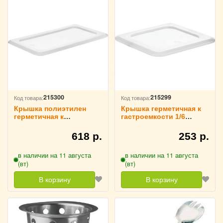
215300
215299
Код товара:
Код товара:
Крышка полиэтилен
Крышка герметичная к
герметичная к
гастроемкости 1/6
гастроемкости 1/3
L=17.8 см B=16.5 см
L=32.5 см B=17.6 см
TouchLife, 213505
618 р.
253 р.
TouchLife, 213506
в наличии на 11 августа
в наличии на 11 августа
(вт)
(вт)
В корзину
В корзину