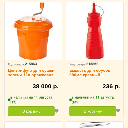
215863
215862
Код товара:
Код товара:
Центрифуга для сушки
Емкость для соусов
зелени 12л оранжевая
690мл красный
TouchLife, 214068
TouchLife, 214067
38 000 р.
236 р.
в наличии на 11 августа
в наличии на 11 августа
(вт)
(вт)
В корзину
В корзину