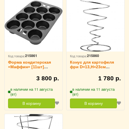
215861
215860
Код товара:
Код товара:
Форма кондитерская
Конус для картофеля
«Маффин» [11шт]
фри D=13,H=23см
L=28,B=20см TouchLife,
TouchLife, 214065
214066
3 800 р.
1 780 р.
в наличии на 11 августа
в наличии на 11 августа
(вт)
(вт)
В корзину
В корзину