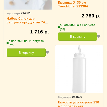
Крышка D=30 см
TouchLife, 213904
214331
Код товара:
2 780 р.
Набор банок для
сыпучих продуктов 740
в наличии на 11 августа
мл 6 шт TouchLife,
(вт)
212501
1 716 р.
В корзину
в наличии на 11 августа
(вт)
В корзину
214699
Код товара:
Емкость для соусов 230
мл прозрачная