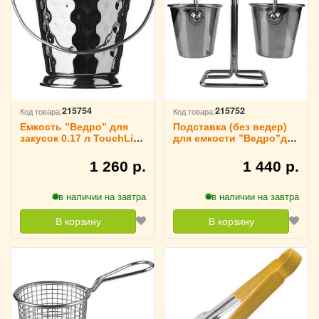
215754
215752
Код товара:
Код товара:
Емкость ”Ведро” для
Подставка (без ведер)
закусок 0.17 л TouchLife,
для емкости ”Ведро”для
213959
закусок L=13.2 см
TouchLife, 213957
1 260 р.
1 440 р.
в наличии на завтра
в наличии на завтра
В корзину
В корзину