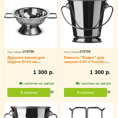
215756
215755
Код товара:
Код товара:
Дуршлаг (мини) для
Емкость ”Ведро” для
подачи D=13 см
закусок 0.33 л TouchLife,
TouchLife, 213961
213960
1 300 р.
1 300 р.
в наличии на завтра
в наличии на завтра
В корзину
В корзину