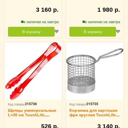
213944
213943
3 160 р.
1 980 р.
в наличии на завтра
в наличии на завтра
В корзину
В корзину
215736
215735
Код товара:
Код товара:
Щипцы универсальные
Корзинка для картошки
L=30 см TouchLife,
фри круглая TouchLife,
213941
213940
526 р.
3 140 р.