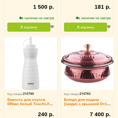
TouchLife, 213971
1 500 р.
181 р.
в наличии на завтра
в наличии на завтра
В корзину
В корзину
215765
215763
Код товара:
Код товара:
Емкость для соусов
Блюдо для подачи
690мл белый TouchLife,
(ханди) с крышкой D=15
213970
см TouchLife, 213968
240 р.
7 400 р.