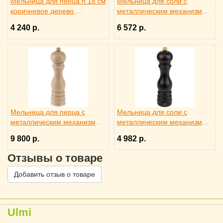
Мельница для перца h 18 см
Мельница для соли с
коричневое дерево,
металлическим механизмом
металлический механизм,
h=30 см, PEUGEOT 3172218
4 240 р.
6 572 р.
PEUGEOT 3172186
Мельница для перца с
Мельница для соли с
металлическим механизмом
металлическим механизмом
h=22 см, PEUGEOT 3172220
h=22 см, PEUGEOT 3172289
9 800 р.
4 982 р.
Отзывы о товаре
Добавить отзыв о товаре
Ulmi