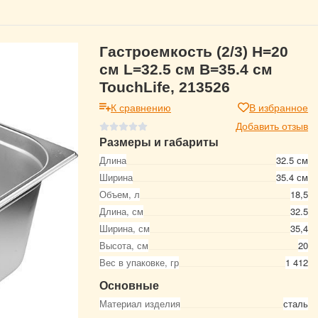
Гастроемкость (2/3) H=20
см L=32.5 см B=35.4 см
TouchLife, 213526
К сравнению
В избранное
Добавить отзыв
Размеры и габариты
Длина
32.5 см
Ширина
35.4 см
Объем, л
18,5
Длина, см
32.5
Ширина, см
35,4
Высота, см
20
Вес в упаковке, гр
1 412
Основные
Материал изделия
сталь