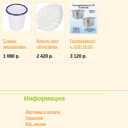
Стакан
Блюдо-лист
Гастроемкост
эмалированн
«Кунстверк»
ь (1/2) H=200
ая сталь 300
H=36 мм
мм L=325 мм
1 080 р.
2 420 р.
3 120 р.
мл H=9 см
L=365 мм
B=265 мм 2
ProHotel,
B=255 мм
штуки.
3141602
KunstWerk,
ProHotel
3020735
Информация
Доставка и оплата
Гарантии
Юр. лицам