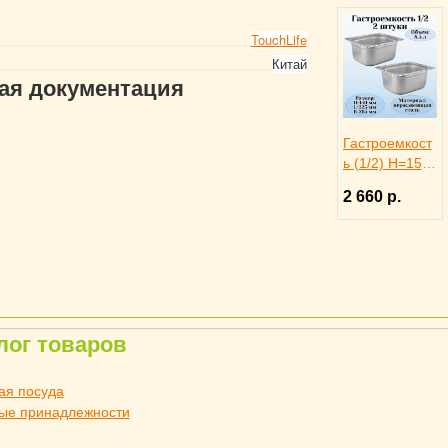
TouchLife
Китай
гая документация
Гастроемкост
ь (1/2) H=150
мм L=325 мм
2 660 р.
B=265 мм 2
штуки.
ProHotel
лог товаров
ая посуда
ые принадлежности