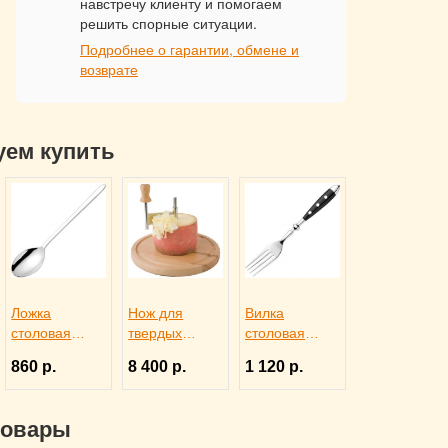
навстречу клиенту и помогаем
решить спорные ситуации.
Подробнее о гарантии, обмене и
возврате
уем купить
Ложка
Нож для
Вилка
столовая
твердых
столовая
ALASKA,
сыров и
DORIA,
860 р.
8 400 р.
1 120 р.
Eternum
шоколада d
Eternum
3110142
22 см, APS
3110369
4071012
товары