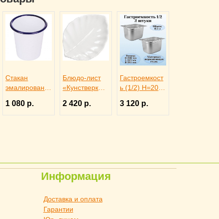
Стакан
Блюдо-лист
Гастроемкост
эмалированн
«Кунстверк»
ь (1/2) H=200
ая сталь 300
H=36 мм
мм L=325 мм
1 080 р.
2 420 р.
3 120 р.
мл H=9 см
L=365 мм
B=265 мм 2
ProHotel,
B=255 мм
штуки.
3141602
KunstWerk,
ProHotel
3020735
Информация
Доставка и оплата
Гарантии
Юр. лицам