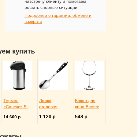
навстречу клиенту и помогаем
решить спорные ситуации.
Подробнее о гарантии, обмене и
возврате
уем купить
Термос
Ложка
Бокал для
«Санекс» 5 л,
столовая
вина Enoteca
Sunnex
DORIA,
750 мл,
1 120 р.
548 р.
14 600 р.
3150635
Eternum
Pasabahce
3110131
Бор 1050958
товары