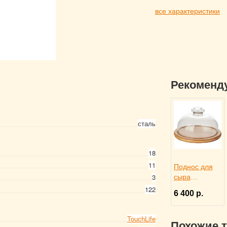
все характеристики
Рекоменд
сталь
18
11
Поднос для
3
сыра
деревянный
122
6 400 р.
со стеклянной
крышкой,
Trendglas
TouchLife
Похожие 