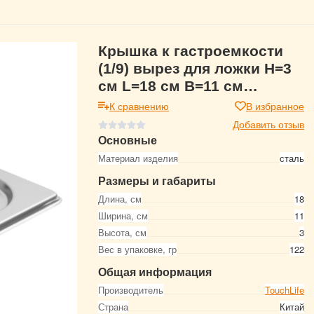
Крышка к гастроемкости
(1/9) вырез для ложки H=3
см L=18 см B=11 см
TouchLife, 213523
К сравнению
В избранное
Добавить отзыв
Основные
Материал изделия
сталь
Размеры и габариты
Длина, см
18
Ширина, см
11
Высота, см
3
Вес в упаковке, гр
122
Общая информация
Производитель
TouchLife
Страна
Китай