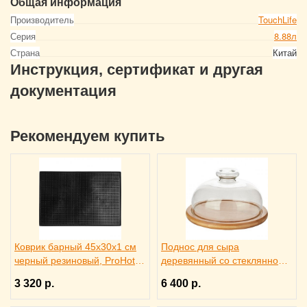
Общая информация
Производитель
TouchLife
Серия
8.88л
Страна
Китай
Инструкция, сертификат и другая
документация
Рекомендуем купить
Коврик барный 45x30x1 см
Поднос для сыра
черный резиновый, ProHotel
деревянный со стеклянной
bar 2120624
крышкой, Trendglas 3171615
3 320 р.
6 400 р.