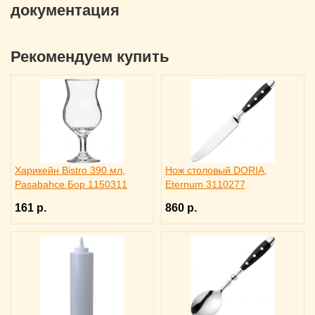
документация
Рекомендуем купить
Харикейн Bistro 390 мл,
Нож столовый DORIA,
Pasabahce Бор 1150311
Eternum 3110277
161 р.
860 р.