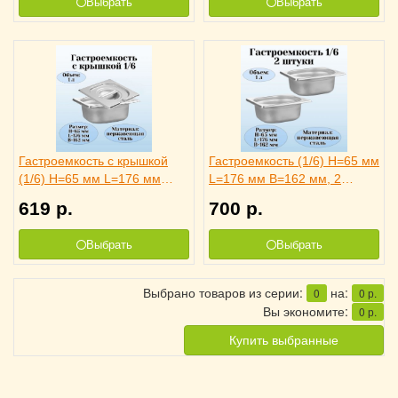
Выбрать
Выбрать
Гастроемкость с крышкой
Гастроемкость (1/6) H=65 мм
(1/6) H=65 мм L=176 мм
L=176 мм B=162 мм, 2
B=162 мм. ProHotel
штуки. ProHotel
619
р.
700
р.
Выбрать
Выбрать
Выбрано товаров из серии:
на:
0
0
р.
Вы экономите:
0
р.
Купить выбранные