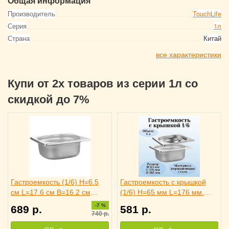
Общая информация
Производитель
TouchLife
Серия
1л
Страна
Китай
все характеристики
Купи от 2х товаров из серии 1л со
скидкой до 7%
Гастроемкость (1/6) H=6.5
Гастроемкость с крышкой
см L=17.6 см B=16.2 см
(1/6) H=65 мм L=176 мм.
TouchLife, 213429
B=162 мм ProHotel
-7 %
689
р.
581
р.
740
р.