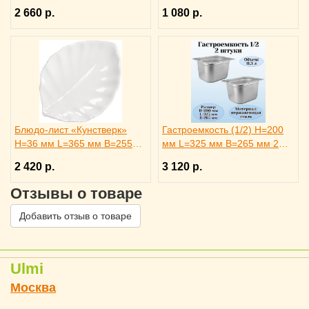
штуки. ProHotel
ProHotel, 3141602
2 660 р.
1 080 р.
Блюдо-лист «Кунстверк»
Гастроемкость (1/2) H=200
H=36 мм L=365 мм B=255
мм L=325 мм B=265 мм 2
мм KunstWerk, 3020735
штуки. ProHotel
2 420 р.
3 120 р.
Отзывы о товаре
Добавить отзыв о товаре
Ulmi
Москва