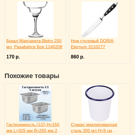
Бокал Маргарита-Bistro 250
Нож столовый DORIA,
мл, Pasabahce Бор 1140208
Eternum 3110277
170 р.
860 р.
Похожие товары
Гастроемкость (1/2) H=150
Стакан эмалированная
мм L=325 мм B=265 мм 2
сталь 300 мл H=9 см