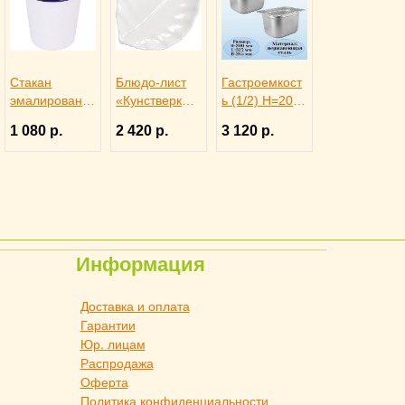
Стакан
Блюдо-лист
Гастроемкост
эмалированн
«Кунстверк»
ь (1/2) H=200
ая сталь 300
H=36 мм
мм L=325 мм
1 080 р.
2 420 р.
3 120 р.
мл H=9 см
L=365 мм
B=265 мм 2
ProHotel,
B=255 мм
штуки.
3141602
KunstWerk,
ProHotel
3020735
Информация
Доставка и оплата
Гарантии
Юр. лицам
Распродажа
Оферта
Политика конфиденциальности