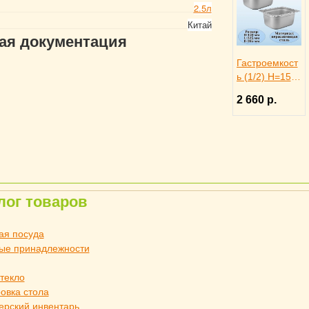
2.5л
Китай
гая документация
Гастроемкост
ь (1/2) H=150
мм L=325 мм
2 660 р.
B=265 мм 2
штуки.
ProHotel
лог товаров
ая посуда
ые принадлежности
стекло
овка стола
ерский инвентарь