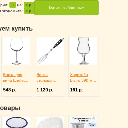
ерии:
на:
0
0
р.
Купить выбранные
 экономите:
0
р.
уем купить
Бокал для
Вилка
Харикейн
вина Enoteca
столовая
Bistro 390 мл,
750 мл,
DORIA,
Pasabahce
548 р.
1 120 р.
161 р.
Pasabahce
Eternum
Бор 1150311
Бор 1050958
3110369
товары