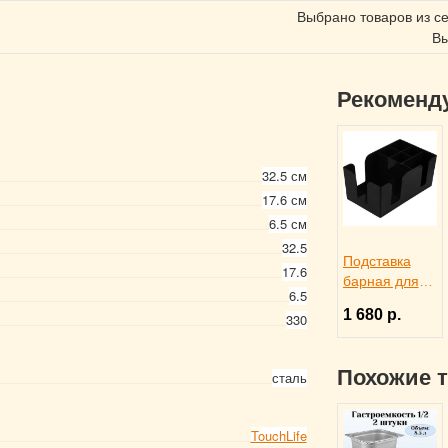
Выбрано товаров из с
Вы
Рекоменд
32.5 см
17.6 см
6.5 см
32.5
Подставка
17.6
барная для
6.5
салфеток
1 680 р.
330
черная,
ProHotel bar
3170585
Похожие 
сталь
TouchLife