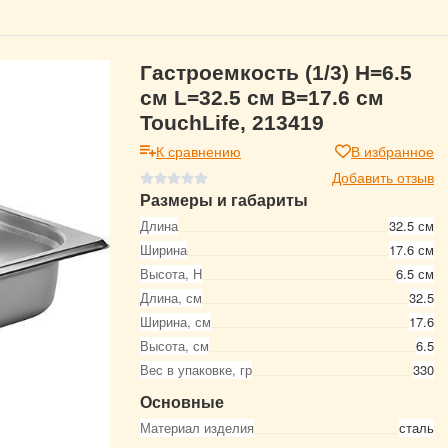
Гастроемкость (1/3) H=6.5
см L=32.5 см B=17.6 см
TouchLife, 213419
К сравнению
В избранное
Добавить отзыв
Размеры и габариты
Длина
32.5 см
Ширина
17.6 см
Высота, Н
6.5 см
Длина, см
32.5
Ширина, см
17.6
Высота, см
6.5
Вес в упаковке, гр
330
Основные
Материал изделия
сталь