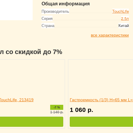
Общая информация
Производитель
TouchLife
Серия
2.5л
Страна
Китай
все характеристики
5л со скидкой до 7%
TouchLife, 213419
Гастроемкость (1/3) H=65 мм L=
-7 %
1 060
р.
1 140
р.