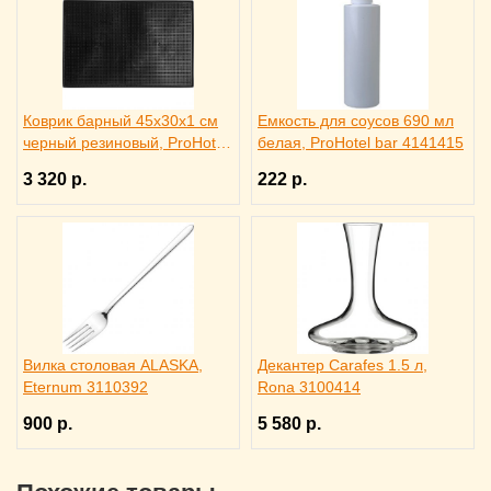
Коврик барный 45x30x1 см
Емкость для соусов 690 мл
черный резиновый, ProHotel
белая, ProHotel bar 4141415
bar 2120624
3 320 р.
222 р.
Вилка столовая ALASKA,
Декантер Carafes 1.5 л,
Eternum 3110392
Rona 3100414
900 р.
5 580 р.